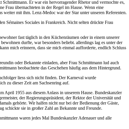
kt Schmittmann. Er war ein hervorragender Rhetor und vermochte es,
eine Frau übernachteten in der Regel im Hause. Wenn eine
s weiter mit ihm. Lenz‐Medoc war der Star unter unseren Referenten.
en Sémaines Sociales in Frankreich. Nicht selten drückte Frau
bewohner fast täglich in den Küchenräumen oder in einem unserer
ewohnen durfte, war besonders beliebt. allerdings lag es unter der
ann mich erinnern, dass sie mich einmal aufforderte, endlich Schluss
 Freundin oder Bekannte einladen, aber Frau Schmittmann lud auch
Schmittmann beobachtete das Geschehen häufig aus dem Hintergrund.
hfolger liess sich nicht finden. Der Karneval wurde
ich zu dieser Zeit am Sachsenring auf.
 im April 1955 aus diesem Anlass in unserem Hause. Bundeskanzler
rmeister, der Regierungspräsident, der Rektor der Universität und
damals gehörte. Wir halfen nicht nur bei der Bedienung der Gäste,
tag schickte sie in großer Zahl an Bekannte und Freunde.
chmittmann waren jedes Mal Bundeskanzler Adenauer und alle