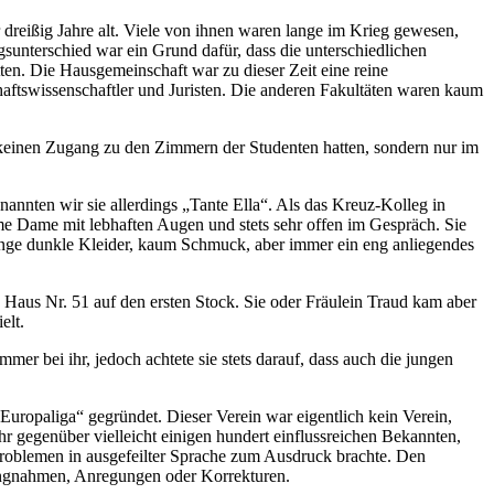
r dreißig Jahre alt. Viele von ihnen waren lange im Krieg gewesen,
sunterschied war ein Grund dafür, dass die unterschiedlichen
ten. Die Hausgemeinschaft war zu dieser Zeit eine reine
haftswissenschaftler und Juristen. Die anderen Fakultäten waren kaum
keinen Zugang zu den Zimmern der Studenten hatten, sondern nur im
annten wir sie allerdings „Tante Ella“. Als das Kreuz‐Kolleg in
ehme Dame mit lebhaften Augen und stets sehr offen im Gespräch. Sie
 lange dunkle Kleider, kaum Schmuck, aber immer ein eng anliegendes
s Haus Nr. 51 auf den ersten Stock. Sie oder Fräulein Traud kam aber
elt.
er bei ihr, jedoch achtete sie stets darauf, dass auch die jungen
 Europaliga“ gegründet. Dieser Verein war eigentlich kein Verein,
hr gegenüber vielleicht einigen hundert einflussreichen Bekannten,
itproblemen in ausgefeilter Sprache zum Ausdruck brachte. Den
lungnahmen, Anregungen oder Korrekturen.