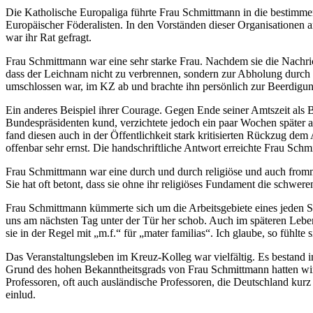
Die Katholische Europaliga führte Frau Schmittmann in die bestim
Europäischer Föderalisten. In den Vorständen dieser Organisationen ar
war ihr Rat gefragt.
Frau Schmittmann war eine sehr starke Frau. Nachdem sie die Nachrich
dass der Leichnam nicht zu verbrennen, sondern zur Abholung durch F
umschlossen war, im KZ ab und brachte ihn persönlich zur Beerdigun
Ein anderes Beispiel ihrer Courage. Gegen Ende seiner Amtszeit als 
Bundespräsidenten kund, verzichtete jedoch ein paar Wochen später
fand diesen auch in der Öffentlichkeit stark kritisierten Rückzug de
offenbar sehr ernst. Die handschriftliche Antwort erreichte Frau Sch
Frau Schmittmann war eine durch und durch religiöse und auch fromme 
Sie hat oft betont, dass sie ohne ihr religiöses Fundament die schwer
Frau Schmittmann kümmerte sich um die Arbeitsgebiete eines jeden Stud
uns am nächsten Tag unter der Tür her schob. Auch im späteren Leben 
sie in der Regel mit „m.f.“ für „mater familias“. Ich glaube, so fühlte s
Das Veranstaltungsleben im Kreuz-Kolleg war vielfältig. Es bestand in
Grund des hohen Bekanntheitsgrads von Frau Schmittmann hatten wir 
Professoren, oft auch ausländische Professoren, die Deutschland kur
einlud.