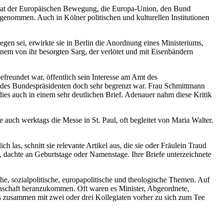
 Rat der Europäischen Bewegung, die Europa‐Union, den Bund
t genommen. Auch in Kölner politischen und kulturellen Institutionen
gen sei, erwirkte sie in Berlin die Anordnung eines Ministeriums,
nem von ihr besorgten Sarg, der verlötet und mit Eisenbändern
freundet war, öffentlich sein Interesse am Amt des
 des Bundespräsidenten doch sehr begrenzt war. Frau Schmittmann
dies auch in einem sehr deutlichen Brief. Adenauer nahm diese Kritik
 auch werktags die Messe in St. Paul, oft begleitet von Maria Walter.
 las, schnitt sie relevante Artikel aus, die sie oder Fräulein Traud
, dachte an Geburtstage oder Namenstage. Ihre Briefe unterzeichnete
che, sozialpolitische, europapolitische und theologische Themen. Auf
enschaft heranzukommen. Oft waren es Minister, Abgeordnete,
ts zusammen mit zwei oder drei Kollegiaten vorher zu sich zum Tee