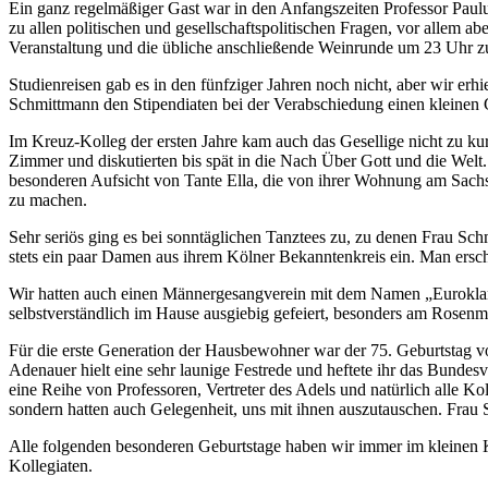
Ein ganz regelmäßiger Gast war in den Anfangszeiten Professor Paul
zu allen politischen und gesellschaftspolitischen Fragen, vor allem 
Veranstaltung und die übliche anschließende Weinrunde um 23 Uhr zu
Studienreisen gab es in den fünfziger Jahren noch nicht, aber wir er
Schmittmann den Stipendiaten bei der Verabschiedung einen kleinen G
Im Kreuz‐Kolleg der ersten Jahre kam auch das Gesellige nicht zu 
Zimmer und diskutierten bis spät in die Nach Über Gott und die Welt.
besonderen Aufsicht von Tante Ella, die von ihrer Wohnung am Sachsen
zu machen.
Sehr seriös ging es bei sonntäglichen Tanztees zu, zu denen Frau Sc
stets ein paar Damen aus ihrem Kölner Bekanntenkreis ein. Man ersc
Wir hatten auch einen Männergesangverein mit dem Namen „Euroklang“
selbstverständlich im Hause ausgiebig gefeiert, besonders am Rosenmo
Für die erste Generation der Hausbewohner war der 75. Geburtstag 
Adenauer hielt eine sehr launige Festrede und heftete ihr das Bunde
eine Reihe von Professoren, Vertreter des Adels und natürlich alle K
sondern hatten auch Gelegenheit, uns mit ihnen auszutauschen. Frau S
Alle folgenden besonderen Geburtstage haben wir immer im kleinen 
Kollegiaten.