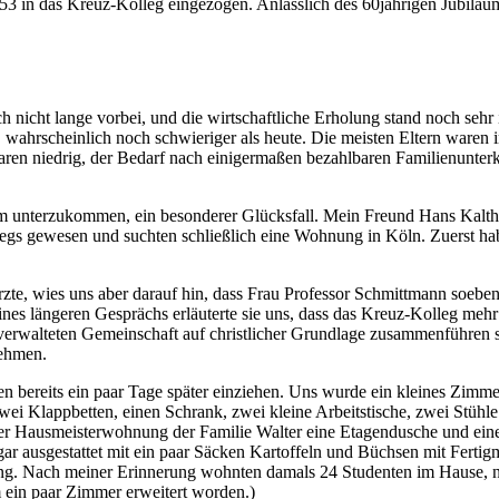
53 in das Kreuz‐Kolleg eingezogen. Anlässlich des 60jährigen Jubiläum
 nicht lange vorbei, und die wirtschaftliche Erholung stand noch sehr
hrscheinlich noch schwieriger als heute. Die meisten Eltern waren in d
ren niedrig, der Bedarf nach einigermaßen bezahlbaren Familienunterkü
 unterzukommen, ein besonderer Glücksfall. Mein Freund Hans Kalthof
egs gewesen und suchten schließlich eine Wohnung in Köln. Zuerst ha
rzte, wies uns aber darauf hin, dass Frau Professor Schmittmann soeben
 eines längeren Gesprächs erläuterte sie uns, dass das Kreuz‐Kolleg mehr
erwalteten Gemeinschaft auf christlicher Grundlage zusammenführen sol
nehmen.
n bereits ein paar Tage später einziehen. Uns wurde ein kleines Zimmer
i Klappbetten, einen Schrank, zwei kleine Arbeitstische, zwei Stühle
er Hausmeisterwohnung der Familie Walter eine Etagendusche und eine
ar ausgestattet mit ein paar Säcken Kartoffeln und Büchsen mit Fertig
ng. Nach meiner Erinnerung wohnten damals 24 Studenten im Hause, na
 ein paar Zimmer erweitert worden.)