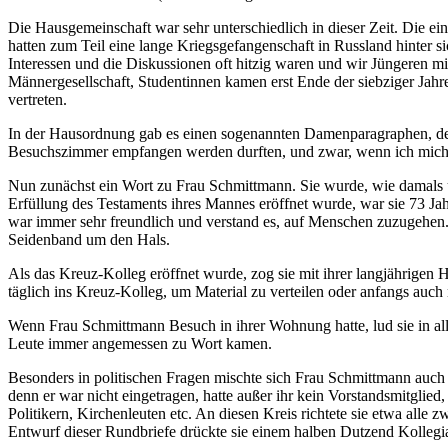
Die Hausgemeinschaft war sehr unterschiedlich in dieser Zeit. Die ei
hatten zum Teil eine lange Kriegsgefangenschaft in Russland hinter 
Interessen und die Diskussionen oft hitzig waren und wir Jüngeren m
Männergesellschaft, Studentinnen kamen erst Ende der siebziger Jahr
vertreten.
In der Hausordnung gab es einen sogenannten Damenparagraphen, de
Besuchszimmer empfangen werden durften, und zwar, wenn ich mich re
Nun zunächst ein Wort zu Frau Schmittmann. Sie wurde, wie damals üb
Erfüllung des Testaments ihres Mannes eröffnet wurde, war sie 73 Jah
war immer sehr freundlich und verstand es, auf Menschen zuzugehen. 
Seidenband um den Hals.
Als das Kreuz‐Kolleg eröffnet wurde, zog sie mit ihrer langjährigen H
täglich ins Kreuz‐Kolleg, um Material zu verteilen oder anfangs auch 
Wenn Frau Schmittmann Besuch in ihrer Wohnung hatte, lud sie in alle
Leute immer angemessen zu Wort kamen.
Besonders in politischen Fragen mischte sich Frau Schmittmann auch ö
denn er war nicht eingetragen, hatte außer ihr kein Vorstandsmitglied
Politikern, Kirchenleuten etc. An diesen Kreis richtete sie etwa all
Entwurf dieser Rundbriefe drückte sie einem halben Dutzend Kollegi