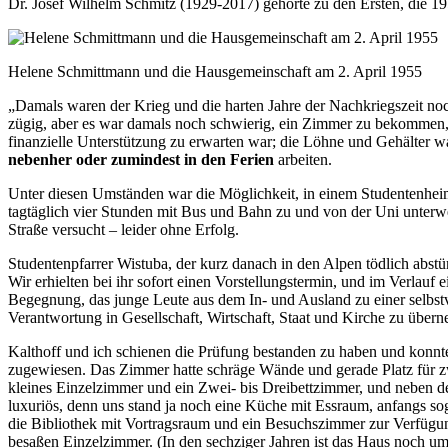
Dr. Josef Wilhelm Schmitz (1929-2017) gehörte zu den Ersten, die 19
Helene Schmittmann und die Hausgemeinschaft am 2. April 1955
„Damals waren der Krieg und die harten Jahre der Nachkriegszeit noch
zügig, aber es war damals noch schwierig, ein Zimmer zu bekommen, wa
finanzielle Unterstützung zu erwarten war; die Löhne und Gehälter wa
nebenher oder zumindest in den Ferien
arbeiten.
Unter diesen Umständen war die Möglichkeit, in einem Studentenheim
tagtäglich vier Stunden mit Bus und Bahn zu und von der Uni unterw
Straße versucht – leider ohne Erfolg.
Studentenpfarrer Wistuba, der kurz danach in den Alpen tödlich abstü
Wir erhielten bei ihr sofort einen Vorstellungstermin, und im Verlauf
Begegnung, das junge Leute aus dem In‐ und Ausland zu einer selbstv
Verantwortung in Gesellschaft, Wirtschaft, Staat und Kirche zu über
Kalthoff und ich schienen die Prüfung bestanden zu haben und konnte
zugewiesen. Das Zimmer hatte schräge Wände und gerade Platz für zwe
kleines Einzelzimmer und ein Zwei‐ bis Dreibettzimmer, und neben d
luxuriös, denn uns stand ja noch eine Küche mit Essraum, anfangs sog
die Bibliothek mit Vortragsraum und ein Besuchszimmer zur Verfügu
besaßen Einzelzimmer. (In den sechziger Jahren ist das Haus noch um