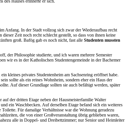
s des Hauses erinnerte er sich.
 im Anfang. In der Stadt vollzog sich zwar der Wiederaufbau recht
ieser Zeit noch recht schlecht gestellt, so dass von ihnen keine
nften groß. Bafög gab es noch nicht, fast alle
Studenten mussten
f, der Philosophie studierte, und ich waren mehrere Semester
ben wir es in der Katholischen Studentengemeinde in der Bachemer
 ein kleines privates Studentenheim am Sachsenring eröffnet habe.
 sein sollte als ein reines Wohnheim, sondern eher ein Haus der
lte. Auf dieser Grundlage sollten sie auch befähigt werden, später
 auf der dritten Etage neben der Hausmeisterfamilie Walter
 und ein Waschbecken. Auf derselben Etage befand sich ein weiteres
 Toilette. Für damalige Verhältnisse war die Wohnung geradezu
mahlzeiten, die von einer Großveranstaltung übrig geblieben waren,
hezu alle in Doppel‐ und Dreibettzimmer; nur Senior und Heimleiter