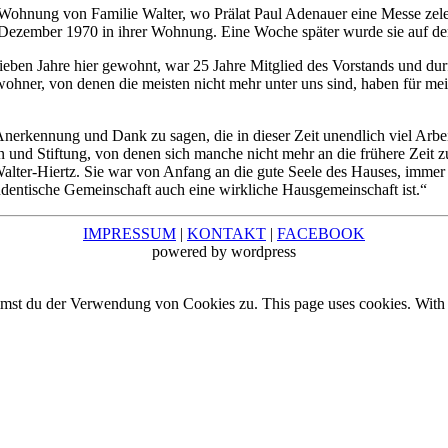
hnung von Familie Walter, wo Prälat Paul Adenauer eine Messe zelebri
. Dezember 1970 in ihrer Wohnung. Eine Woche später wurde sie auf d
ieben Jahre hier gewohnt, war 25 Jahre Mitglied des Vorstands und du
ohner, von denen die meisten nicht mehr unter uns sind, haben für me
e Anerkennung und Dank zu sagen, die in dieser Zeit unendlich viel Ar
ein und Stiftung, von denen sich manche nicht mehr an die frühere Zei
lter-Hiertz. Sie war von Anfang an die gute Seele des Hauses, immer 
udentische Gemeinschaft auch eine wirkliche Hausgemeinschaft ist.“
IMPRESSUM
|
KONTAKT
|
FACEBOOK
powered by wordpress
mmst du der Verwendung von Cookies zu. This page uses cookies. With f