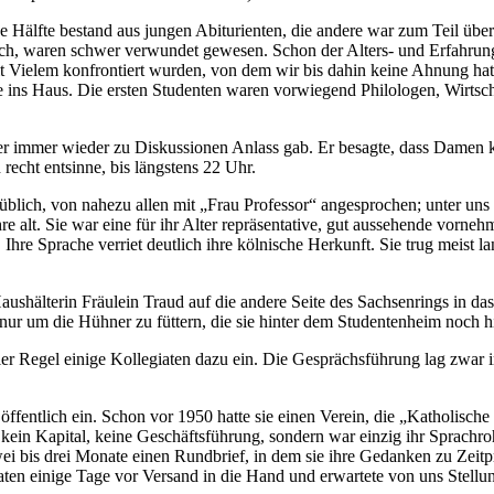
ne Hälfte bestand aus jungen Abiturienten, die andere war zum Teil übe
sich, waren schwer verwundet gewesen. Schon der Alters‐ und Erfahrung
it Vielem konfrontiert wurden, von dem wir bis dahin keine Ahnung hat
e ins Haus. Die ersten Studenten waren vorwiegend Philologen, Wirtsc
r immer wieder zu Diskussionen Anlass gab. Er besagte, dass Damen 
cht entsinne, bis längstens 22 Uhr.
lich, von nahezu allen mit „Frau Professor“ angesprochen; unter uns n
re alt. Sie war eine für ihr Alter repräsentative, gut aussehende vorn
Ihre Sprache verriet deutlich ihre kölnische Herkunft. Sie trug meist
aushälterin Fräulein Traud auf die andere Seite des Sachsenrings in da
nur um die Hühner zu füttern, die sie hinter dem Studentenheim noch hi
r Regel einige Kollegiaten dazu ein. Die Gesprächsführung lag zwar imm
ffentlich ein. Schon vor 1950 hatte sie einen Verein, die „Katholische
, kein Kapital, keine Geschäftsführung, sondern war einzig ihr Sprachro
e zwei bis drei Monate einen Rundbrief, in dem sie ihre Gedanken zu Ze
aten einige Tage vor Versand in die Hand und erwartete von uns Stel