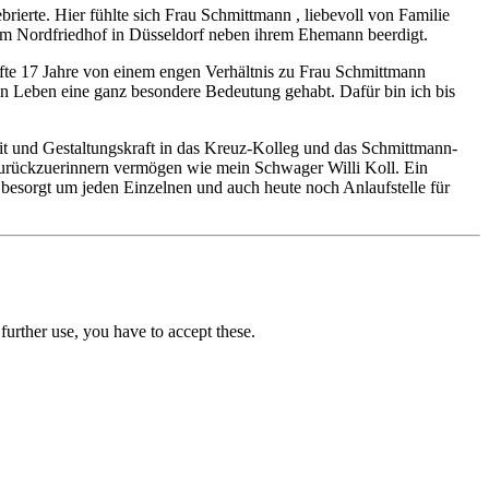
erte. Hier fühlte sich Frau Schmittmann , liebevoll von Familie
em Nordfriedhof in Düsseldorf neben ihrem Ehemann beerdigt.
rfte 17 Jahre von einem engen Verhältnis zu Frau Schmittmann
in Leben eine ganz besondere Bedeutung gehabt. Dafür bin ich bis
beit und Gestaltungskraft in das Kreuz‐Kolleg und das Schmittmann‐
t zurückzuerinnern vermögen wie mein Schwager Willi Koll. Ein
besorgt um jeden Einzelnen und auch heute noch Anlaufstelle für
urther use, you have to accept these.