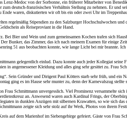
us Lenz‐Medoc von der Sorbonne, ein früherer Mitarbeiter von Benedi
aber zum deutsch‐französischen Verhältnis Stellung zu nehmen. Er und s
 Ende waren, diskutierten wir oft bis ein oder zwei Uhr im Treppenhau
hielten regelmäßig Stipendien zu den Salzburger Hochschulwochen und d
eldschein als Reiseproviant in die Hand.
kurz. Bei Bier und Wein und zum gemeinsamen Kochen trafen sich Haus
 Der Bunker, das Zimmer, das ich nach meinem Examen für einige Zeit b
ring 51 aus beobachten konnte, wie lange Licht bei mir brannte. Ich k
hmittmann gelegentlich einlud. Dazu konnte auch jeder Kollegiat seine
hien in angemessener Kleidung und alles ging sehr gesittet zu. Frau 
. Sein Gründer und Dirigent Paul Kötters starb sehr früh, und ein Nac
ntag ging es im Hause sehr munter zu, denn der Karnevalszug stellte s
von Frau Schmittmann unvergesslich. Viel Prominenz versammelte sich
sverdienstkreuz an. Anwesend waren auch Kardinal Frings, der Oberbürge
ollegiaten in dunklen Anzügen mit silbernen Krawatten, so wie sich das 
chmittmann zeigte sich sehr stolz auf ihr Werk, Photos von ihrem Fest
Kreis auf dem Marienhof im Siebengebirge gefeiert. Gäste von Frau S