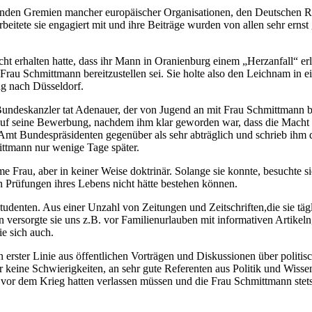
menden Gremien mancher europäischer Organisationen, den Deutschen
beitete sie engagiert mit und ihre Beiträge wurden von allen sehr erns
t erhalten hatte, dass ihr Mann in Oranienburg einem „Herzanfall“ erle
rau Schmittmann bereitzustellen sei. Sie holte also den Leichnam in ei
g nach Düsseldorf.
Bundeskanzler tat Adenauer, der von Jugend an mit Frau Schmittmann be
 auf seine Bewerbung, nachdem ihm klar geworden war, dass die Macht
m Amt Bundespräsidenten gegenüber als sehr abträglich und schrieb ihm 
mittmann nur wenige Tage später.
Frau, aber in keiner Weise doktrinär. Solange sie konnte, besuchte sie
en Prüfungen ihres Lebens nicht hätte bestehen können.
enten. Aus einer Unzahl von Zeitungen und Zeitschriften,die sie täglich
versorgte sie uns z.B. vor Familienurlauben mit informativen Artikeln
ie sich auch.
 erster Linie aus öffentlichen Vorträgen und Diskussionen über politis
keine Schwierigkeiten, an sehr gute Referenten aus Politik und Wiss
z vor dem Krieg hatten verlassen müssen und die Frau Schmittmann ste